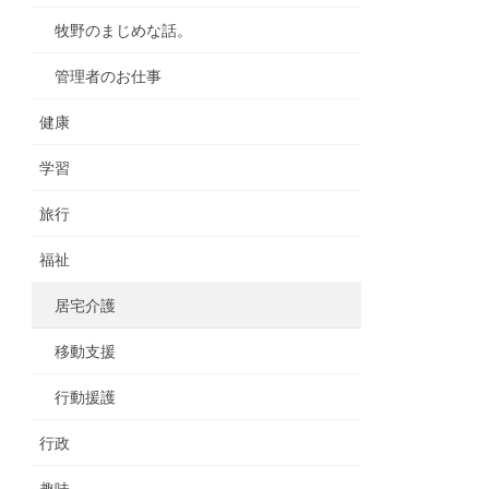
牧野のまじめな話。
管理者のお仕事
健康
学習
旅行
福祉
居宅介護
移動支援
行動援護
行政
趣味