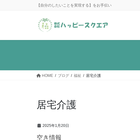
コ
ナ
【自分のしたいことを実現する】をお手伝い
ン
ビ
テ
ゲ
ン
ー
ツ
シ
に
ョ
移
ン
動
に
移
動
HOME
ブログ
福祉
居宅介護
居宅介護
2025年1月20日
空き情報