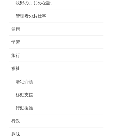
牧野のまじめな話。
管理者のお仕事
健康
学習
旅行
福祉
居宅介護
移動支援
行動援護
行政
趣味