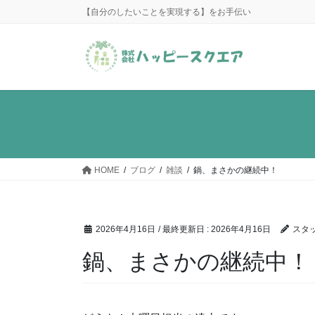
コ
ナ
【自分のしたいことを実現する】をお手伝い
ン
ビ
テ
ゲ
ン
ー
ツ
シ
に
ョ
移
ン
動
に
移
動
HOME
ブログ
雑談
鍋、まさかの継続中！
2026年4月16日
/ 最終更新日 :
2026年4月16日
スタ
鍋、まさかの継続中！