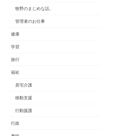
牧野のまじめな話。
管理者のお仕事
健康
学習
旅行
福祉
居宅介護
移動支援
行動援護
行政
趣味