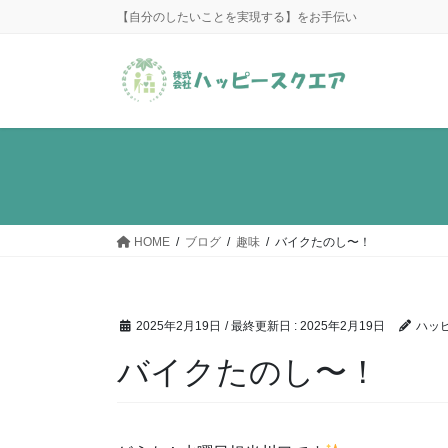
コ
ナ
【自分のしたいことを実現する】をお手伝い
ン
ビ
テ
ゲ
ン
ー
ツ
シ
に
ョ
移
ン
動
に
移
動
HOME
ブログ
趣味
バイクたのし〜！
2025年2月19日
/ 最終更新日 :
2025年2月19日
ハッ
バイクたのし〜！