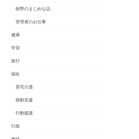
牧野のまじめな話。
管理者のお仕事
健康
学習
旅行
福祉
居宅介護
移動支援
行動援護
行政
趣味