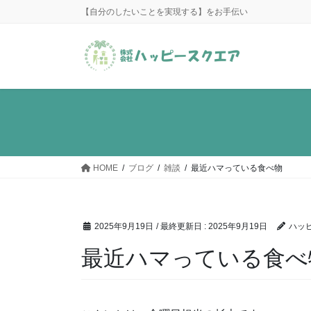
コ
ナ
【自分のしたいことを実現する】をお手伝い
ン
ビ
テ
ゲ
ン
ー
ツ
シ
に
ョ
移
ン
動
に
移
動
HOME
ブログ
雑談
最近ハマっている食べ物
2025年9月19日
/ 最終更新日 :
2025年9月19日
ハッ
最近ハマっている食べ